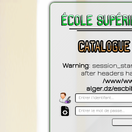
Warning
: session_sta
after headers h
/www/ww
alger.dz/escbi