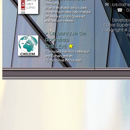
contient :
✉ : bibliot
Bilans et états de toutes
☎ : 0
les entreprises nationales
privées et publiques et
Develop
autres données.
- Ecole Supér
Copyright © 2
> La banque de
r
données
CHELEM:
★
(Comptes Harmonisés sur
les Echanges et
l’Economie Mondiale)