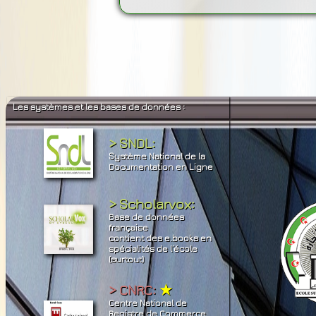
Les systèmes et les bases de données :
> SNDL:
Système National de la
Documentation en Ligne
> Scholarvox:
Base de données
française
contient des e.books en
spécialités de l’école
(surtout)
> CNRC:
★
Centre National de
Registre de Commerce