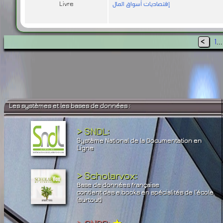
إقتصاديات أسواق المال
Livre
<
1
..
Les systèmes et les bases de données :
> SNDL:
Système National de la Documentation en
Ligne
> Scholarvox:
Base de données française
contient des e.books en spécialités de l’école
(surtout)