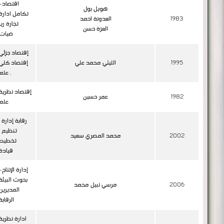
اقتصاد-
هويل بول
تكامل ادارة
1983
العدونة احمد
تجارة ريا
العزة حسن
ضيات
إقتصاد جزئي
1995
الليثي محمد علي
إقتصاد كلي
علم .
إقتصاد نظرية
1982
عمر حسين
علم
رقابة إدارة ،
تنظيم ،
2002
محمد المصري سعيد
تخطيط
قيادة
إدارة الإنتاج-
بحوث البيئة
2006
مرسي نبيل محمد
المديرين
الرقابة
ادارة نظرية