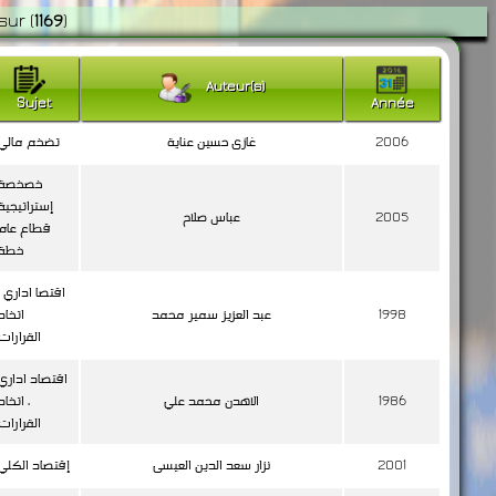
sur
(
1169
)
Auteur(s)
Sujet
Année
2006
غازى حسين عناية
تضخم مالي
خصخصة
إستراتيجية
2005
عباس صلاح
قطاع عام
خطة
اقتصا اداري ،
1998
عبد العزيز سمير محمد
اتخاد
القرارات
اقتصاد اداري
1986
الاهدن محمد علي
، اتخاد
القرارات
2001
نزار سعد الدين العيسى
إقتصاد الكلي