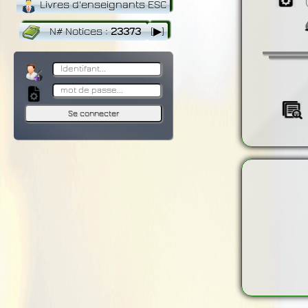
Livres d'enseignants ESC
N# Notices
:
23373
[▶]