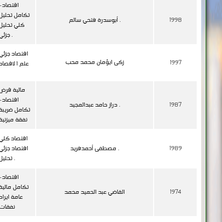
اقتصاد-
تكامل تحليل
1998
أبوسدرة فتحي سالم .
كلي تحليل
جزئي .
اقتصاد جزئي
زكى ايؤمان محمد محب
1997
علم ا لاقصاد
.
مالية قرض
اقتصاد-
1987
دراز حامد عبدالمجيد .
تكامل ضريبة
نفقة ميزنية
اقتصاد كلي
1989
مصطفى أحمدفريد .
اقتصاد جزئي
تحليل .
اقتصاد-
تكامل مالية
1974
القاضي عبد الحميد محمد
عامة ايراد
نفقات