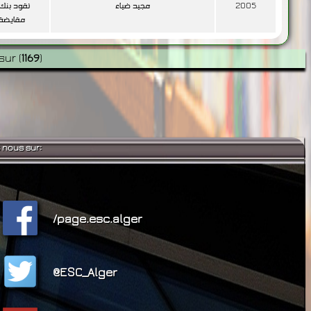
2005
مجيد ضياء
نقود بنك
مقايضة
sur
(
1169
)
 nous sur:
/page.esc.alger
@ESC_Alger