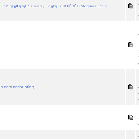
تطور نظرية الادارة منذ ماقبل اختراع"واتWATT " للالة البخارية الى ما بعد تكنلوجيا الروبوت ROBOT و عصر المعلومات
19-
مقدمة في محاسبة التكاليف counting