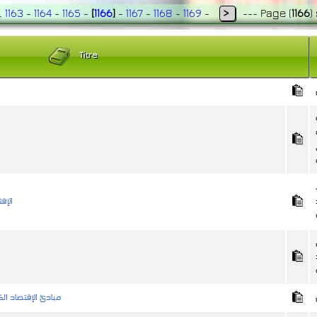
..
1163
-
1164
-
1165
-
[
1166
]
-
1167
-
1168
-
1169
-
>
---
Page
(
1166
)
Titre
الإق
مبادئ الإقتصاد ال