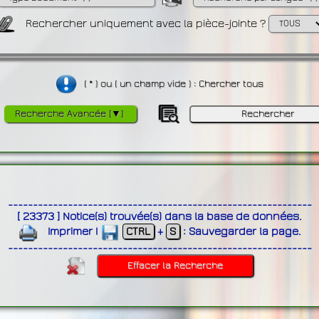
Rechercher uniquement avec la pièce-jointe ?
( * ) ou ( un champ vide ) : Chercher tous
Recherche Avancée [▼]
-------------------------------------------------------------
[
23373
]
Notice(s) trouvée(s) dans la base de données
.
Imprimer
|
CTRL
+
S
:
Sauvegarder la page
.
-------------------------------------------------------------