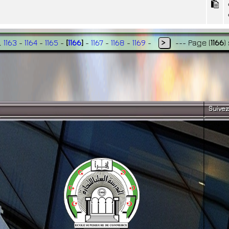
..
1163
-
1164
-
1165
-
[
1166
]
-
1167
-
1168
-
1169
-
>
---
Page
(
1166
)
Suivez