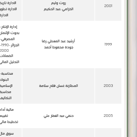
روث وليم
الادارة تاريخ
2001
الخزامي ،عبد الحكيم
الادارة تطور
الادارة
إدارة الإنتاج-
بحوث الإئتمان
المصرفي-
أرشيد عبد المعطي رضا
1999
الجزائر-90
جودة محفوظ أحمد
2000
الضمانات
التحليل المالي
محاسبة-
البنوك
2003
المطارنة غسان فلاح سلامة
الإسلامية
محاسبة
التكاليف
مالية أداء
2005
حنفي عبد الغفار علي
تقييم
تخطيط مالي
سوق مال