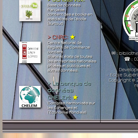
Base de données
française
contient des e.books en
spécialités de l’école
(surtout)
> CNRC:
★
Centre National de
Registre de Commerce
contient :
✉ : bibliot
Bilans et états de toutes
☎ : 0
les entreprises nationales
privées et publiques et
Develop
autres données.
- Ecole Supér
Copyright © 2
> La banque de
r
données
CHELEM:
★
(Comptes Harmonisés sur
les Echanges et
l’Economie Mondiale)