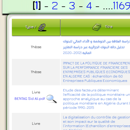
[
1
]
-
2
-
3
-
4
- ....
116
Titre
Type
/
راسة العلاقة بين الحوكمة و الأداء المالي للبنوك
Thèse
تحليل حالة البنوك الجزائرية عبر دراسة التقارير
المالية (2012-2020
IMPACT DE LA POLITIQUE DE FINANCEMEN
SUR LA PERFORMANCE FINANCIERE DES
Thèse
ENTREPRISES PUBLIQUES ECONOMIQUE
EN ALGERIE CAS : échantillon de 60
Entreprises Publiques Economiques
Etude des facteurs déterminant
Livre
l'efficacité de la politique monétaire u
BENTAG Sid Ali.pdf
approche analytique au cas de la
politique monétaire en Algérie durant 
période 1990-2015
La digitalisation du contrôle de gestio
et son impact sur la qualité de
Livre
l’information (Echantillon d’entreprise