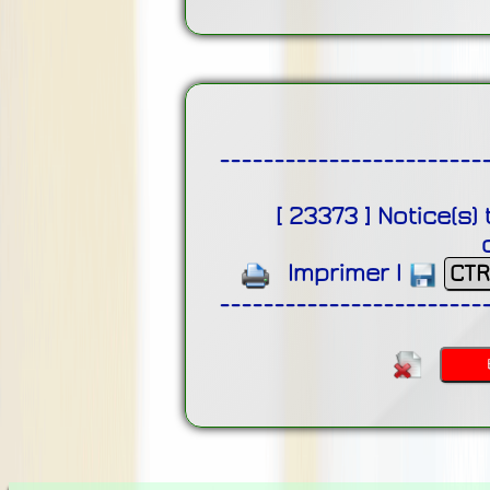
------------------------
[
23373
]
Notice(s)
Imprimer
|
CTR
------------------------