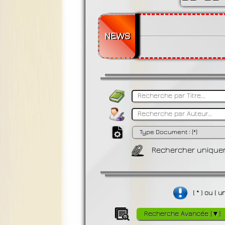
NEWS
Rechercher uniquem
( * ) ou (
Recherche Avancée [▼]