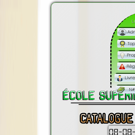
L
Adm
Top
Pro
Règ
Livr
N#
08-08-