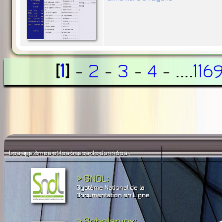
[
1
]
-
2
-
3
-
4
- ....
116
Les systèmes et les bases de données :
> SNDL:
Système National de la
Documentation en Ligne
> Scholarvox: