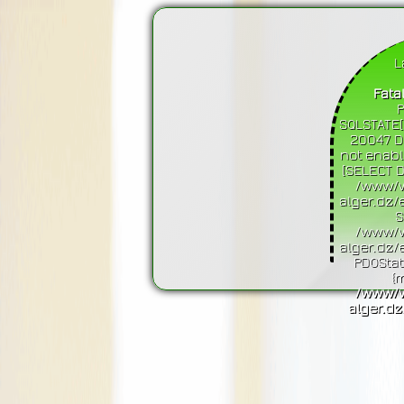
L
Fatal
P
SQLSTATE[
20047 D
not enabl
[SELECT D
/www/w
alger.dz/
S
/www/w
alger.dz/
PDOStat
{m
/www/w
alger.dz