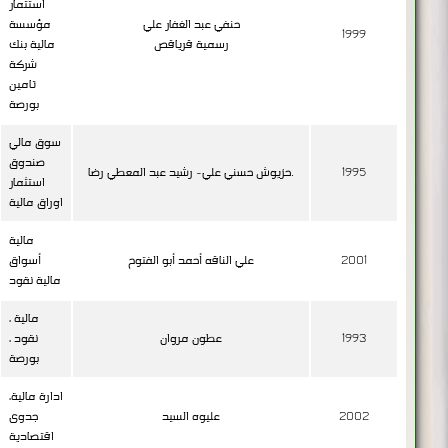
استثمار
حنفي عبد الغفار علي
مؤسسة
1999
رسمية قرياقص
مالية بنك
شركة
تامين
بورصة
سوق مالي
صندوق
1995
حزيوش حسني علي- رشيد عبد المعطي رضا.
استثمار
اوراق مالية
مالية
2001
علي الناقه أحمد أبو الفتوح
أسواق
مالية نقود
مالية ،
1993
عطون مروان
نقود ،
بورصة
ادارة مالية،
2002
عليوه السيد
جدوى
اقتصادية