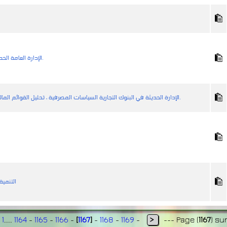
الإدارة العامة الحديثة تحليل الخبرات ، مجموعة مختارة من الدول.
الإدارة الحديثة في البنوك التجارية السياسات المصرفية ، تحليل القوائم المالية ، الجوانب التنظيمية ، البنوك في مصر ولبنان.
التنمية
1
....
1164
-
1165
-
1166
-
[
1167
]
-
1168
-
1169
-
>
---
Page
(
1167
)
su