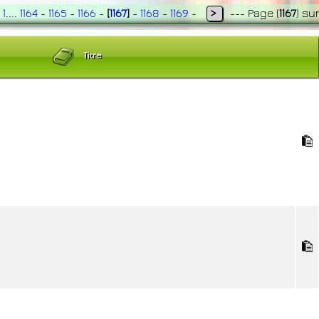
1
....
1164
-
1165
-
1166
-
[
1167
]
-
1168
-
1169
-
>
---
Page
(
1167
)
su
Titre