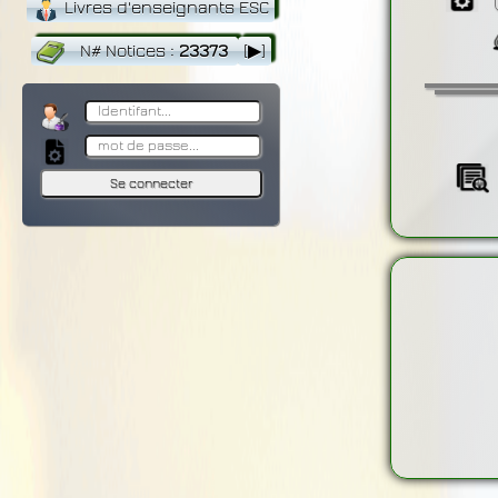
Livres d'enseignants ESC
N# Notices
:
23373
[▶]