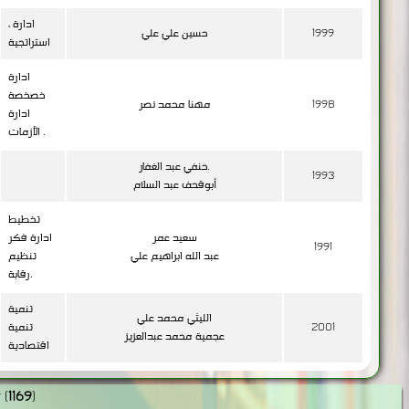
ادارة ،
1999
حسين علي علي
استراتجية
ادارة
خصخصة
1998
مهنا محمد نصر
ادارة
الأزمات .
حنفي عبد الغفار.
1993
أبوقحف عبد السلام
تخطيط
سعيد عمر
ادارة فكر
1991
عبد الله ابراهيم علي
تنظيم
رقابة.
تنمية
الليثي محمد علي
2001
تنمية
عجمية محمد عبدالعزيز
اقتصادية
r
(
1169
)