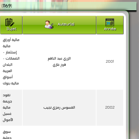
r
(
1169
)
Auteur(s)
Sujet
Année
مالية أوراق
مالية
إستثمار -
الزري عبد النافع
الضمانات -
2001
فرح غازي
البلدان
العربية
أسواق
مالية بنوك
نقود
جريمة
2002
القسوس رمزي نجيب
مالية
غسيل
الأموال
سوق
دولية