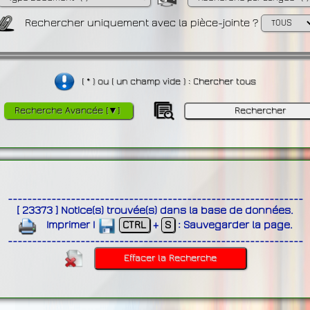
Rechercher uniquement avec la pièce-jointe ?
( * ) ou ( un champ vide ) : Chercher tous
Recherche Avancée [▼]
-------------------------------------------------------------
[
23373
]
Notice(s) trouvée(s) dans la base de données
.
Imprimer
|
CTRL
+
S
:
Sauvegarder la page
.
-------------------------------------------------------------