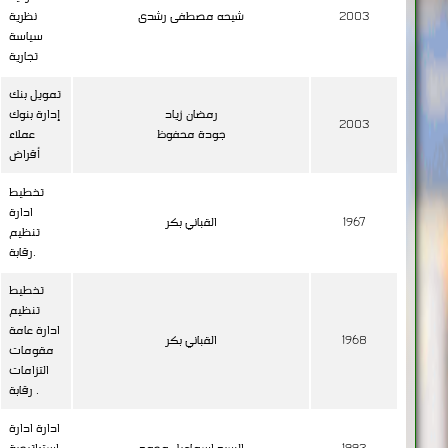
2003
شيحه مصطفى رشدى
نظرية
سياسة
تجارية
تمويل بنك
رمضان زياد
إدارة بنوك
2003
جودة محفوظ
عملاء
أقراض
تخطيط
ادارة
1967
القباني بكر
تنظيم
رقابة.
تخطيط
تنظيم
ادارة عامة
1968
القباني بكر
مقومات
التزامات
رقابة .
ادارة ادارة
1993
السيد اسماعيل محمد
استراتيجية