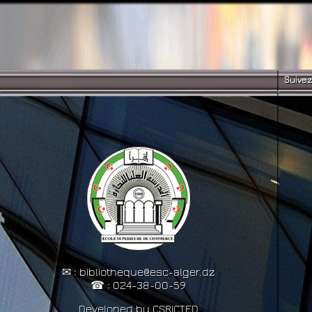
Suivez
✉ : bibliotheque@esc-alger.dz
☎ : 024-38-00-59
Developed by CSRICTED