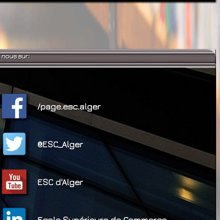
 nous sur:
/page.esc.alger
@ESC_Alger
ESC d'Alger