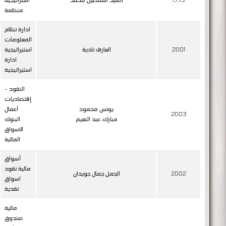
منظمة.
ادارة نظام
المعلومات
2001
العارف نادية
استيراتيجية
ادارة
استيراتيجية
النقود -
إقتصاديات
يونس محمود
أعمال
2003
مبارك، عبد النعيم
البنوك
الاسواق
المالية
أسواق
مالية نقود
2002
الجمل جمال جويدان
اسواق
نقدية
مالية
صندوق