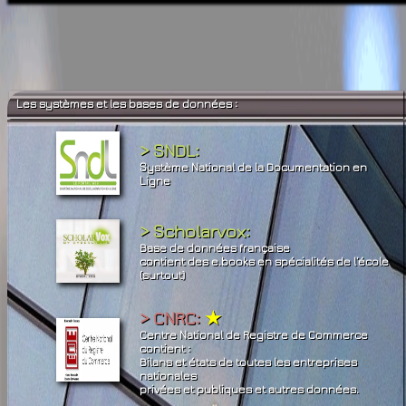
Les systèmes et les bases de données :
> SNDL:
Système National de la Documentation en
Ligne
> Scholarvox:
Base de données française
contient des e.books en spécialités de l’école
(surtout)
> CNRC:
★
Centre National de Registre de Commerce
contient :
Bilans et états de toutes les entreprises
nationales
privées et publiques et autres données.