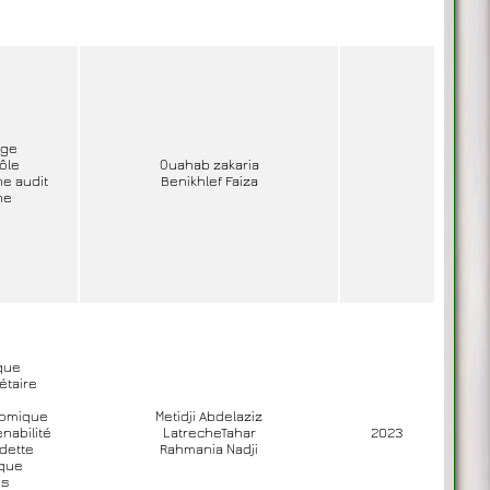
age
ôle
Ouahab zakaria
ne audit
Benikhlef Faiza
ne
ique
étaire
omique
Metidji Abdelaziz
nabilité
LatrecheTahar
2023
 dette
Rahmania Nadji
ique
es