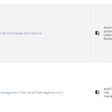
écon
polit
s de la richesse des nations
Libér
Rich
audit
k management Cas: de la filiale algérienne D
risk
mana