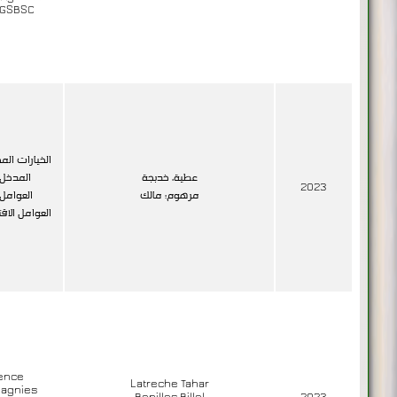
 GSBSC
الخيارات الم
عطية، خدبجة
المدخل ا
2023
مرهوم؛ مالك
العوامل 
العوامل الاق
ience
Latreche Tahar
agnies
Benilles Billel
2023