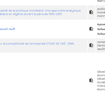
لبناء
polit
icacité de la politique monétaire. Une approche analytique
monét
étaire en Algérie durant la période 1990-2015
monn
لمحمية
سياحية
الأعياد المحلي
ياحية
compe
ur la compétitivité de l’entreprise ETUDE DE CAS : SARL
l'ent
iso2
Déve
écon
Déve
dura
Indic
écon