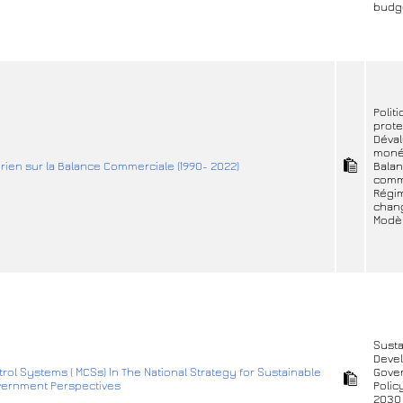
budgé
Polit
prote
Déval
moné
érien sur la Balance Commerciale (1990- 2022)
Bala
comm
Régi
chan
Modè
Susta
Deve
l Systems ( MCSs) In The National Strategy for Sustainable
Gove
vernment Perspectives
Polic
2030