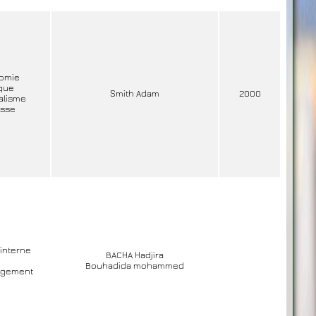
omie
ique
Smith Adam
2000
alisme
esse
 interne
BACHA Hadjira
Bouhadida mohammed
gement