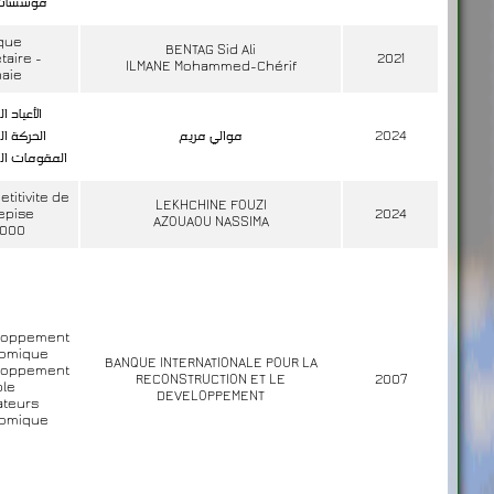
مؤسسات ا
ique
BENTAG Sid Ali
aire -
2021
ILMANE Mohammed-Chérif
aie
الأعياد ا
الحركة ال
موالي مريم
2024
المقومات الس
titivite de
LEKHCHINE FOUZI
repise
2024
AZOUAOU NASSIMA
2000
loppement
omique
BANQUE INTERNATIONALE POUR LA
loppement
RECONSTRUCTION ET LE
2007
ble
DEVELOPPEMENT
ateurs
omique