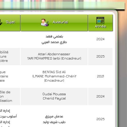
Sujet
Auteur(s)
Année
بلعلمي فهد
2024
طاري محمد العربي
bilité
Attari Abdennasser
ture
2025
TARI MOHAMMED larbi (Encadreur)
cière
ique
BENTAG Sid Ali
taire
ILMANE Mohammed-Chérif
2021
aie
(Encadreur)
ôle de
Oudai Moussa
ion
2024
Cherid Faycal
lisation
إدارة ال
عدمان مريزق
أسلوب بيرت
2025
طيب شريف وليد
إدارة ال