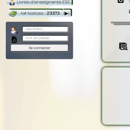
Livres d'enseignants ESC
N# Notices
:
23373
[▶]