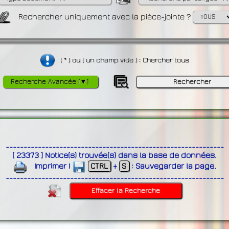
Rechercher uniquement avec la pièce-jointe ?
( * ) ou ( un champ vide ) : Chercher tous
Recherche Avancée [▼]
-------------------------------------------------------------
[
23373
]
Notice(s) trouvée(s) dans la base de données
.
Imprimer
|
CTRL
+
S
:
Sauvegarder la page
.
-------------------------------------------------------------