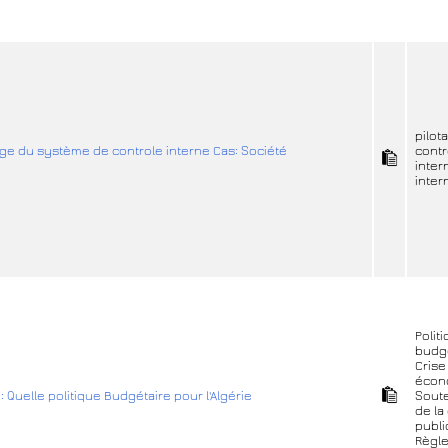
pilot
otage du système de controle interne Cas: Société
contr
inter
inter
Polit
budg
Crise
écon
: Quelle politique Budgétaire pour l'Algérie
Soute
de la
publ
Règl