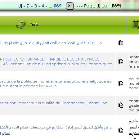
[
1
]
-
2
-
3
-
4
- ....
1169
>
---
Page
(
1
)
sur
(
1169
)
Titre
دراسة العلاقة بين الحوكمة و الأداء المالي للبنوك تحليل حالة البنوك الجزائرية 
Renta
MENT SUR LA PERFORMANCE FINANCIERE DES ENTREPRISES
struc
AS : échantillon de 60 Entreprises Publiques Economiques
finan
polit
icacité de la politique monétaire une approche analytique au
moné
rie durant la période 1990-2015
Monn
contr
on et son impact sur la qualité de l’information (Echantillon
gest
digita
مشاريع
 أسس
واقع وآفاق تطبيق أسس إدارة المشاريع في مؤسسات قطاع البناء والأشغال 
مشاريع
قطاع ال