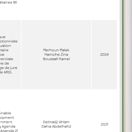
taires IBI
ique
ctionniste
uation
taire
Merhoun Malek
nce
Hamiche Zina
2024
erciale
Boussafi Kamel
me de
ge de jure
le ARDL
inable
lopment
rnment
Delmadji Ahlam
2021
y Agenda
Dahia Abdelhafid
 Agenda 21