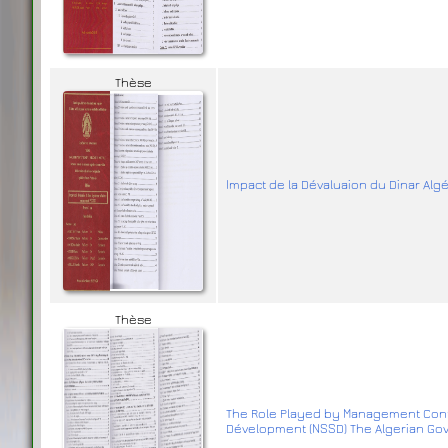
Thèse
Impact de la Dévaluaion du Dinar Alg
Thèse
The Role Played by Management Contro
Dévelopment (NSSD) The Algerian Go