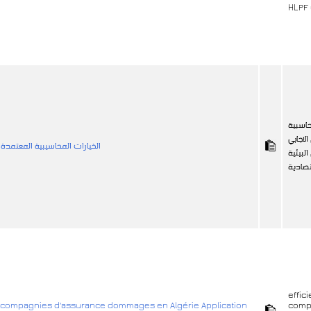
HLPF
حاسبية
لاجابي
الخيارات المحاسيبية المعتمدة 
البيئية
تصادية
effic
es compagnies d'assurance dommages en Algérie Application
comp