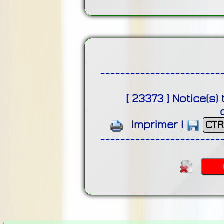
------------------------
[
23373
]
Notice(s)
Imprimer
|
CTR
------------------------