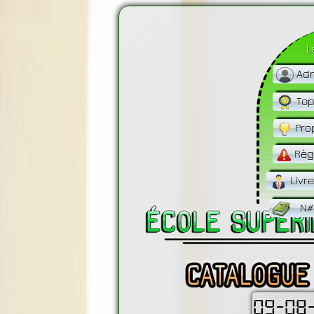
L
Adm
Top
Pro
Règ
Livr
N#
09-08-