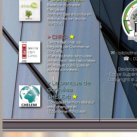
Base de données
française
contient des e.books en
spécialités de l’école
(surtout)
> CNRC:
★
Centre National de
Registre de Commerce
contient :
✉ : bibliot
Bilans et états de toutes
☎ : 0
les entreprises nationales
privées et publiques et
Develop
autres données.
- Ecole Supér
Copyright © 2
> La banque de
r
données
CHELEM:
★
(Comptes Harmonisés sur
les Echanges et
l’Economie Mondiale)