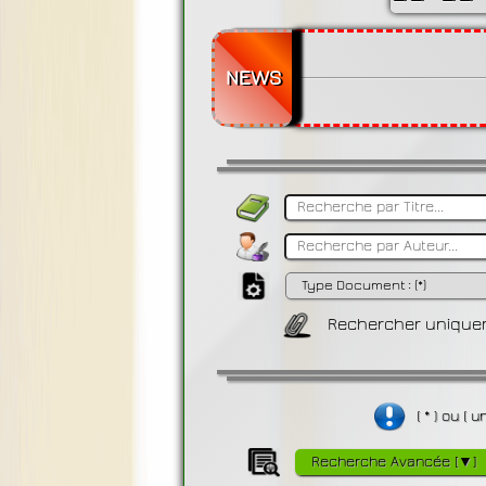
NEWS
Rechercher uniquem
( * ) ou (
Recherche Avancée [▼]