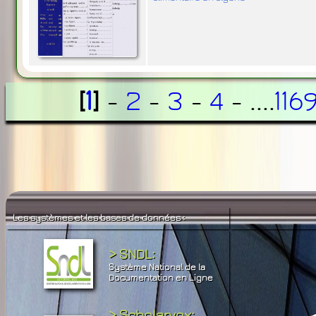
[
1
]
-
2
-
3
-
4
- ....
116
Les systèmes et les bases de données :
> SNDL:
Système National de la
Documentation en Ligne
> Scholarvox: