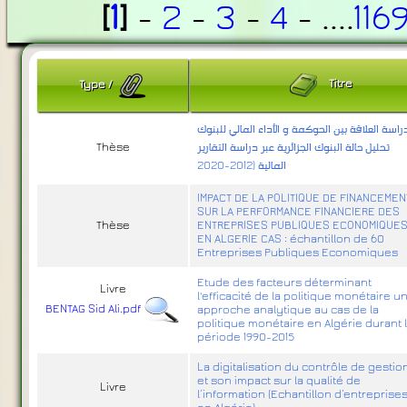
[
1
]
-
2
-
3
-
4
- ....
116
Titre
Type
/
راسة العلاقة بين الحوكمة و الأداء المالي للبنوك
Thèse
تحليل حالة البنوك الجزائرية عبر دراسة التقارير
المالية (2012-2020
IMPACT DE LA POLITIQUE DE FINANCEMEN
SUR LA PERFORMANCE FINANCIERE DES
Thèse
ENTREPRISES PUBLIQUES ECONOMIQUE
EN ALGERIE CAS : échantillon de 60
Entreprises Publiques Economiques
Etude des facteurs déterminant
Livre
l'efficacité de la politique monétaire u
BENTAG Sid Ali.pdf
approche analytique au cas de la
politique monétaire en Algérie durant 
période 1990-2015
La digitalisation du contrôle de gestio
et son impact sur la qualité de
Livre
l’information (Echantillon d’entreprise