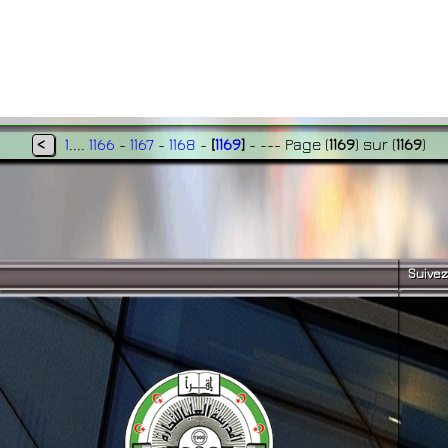
<
1
....
1166
-
1167
-
1168
-
[
1169
]
- ---
Page
(
1169
)
sur
(
1169
)
Suivez