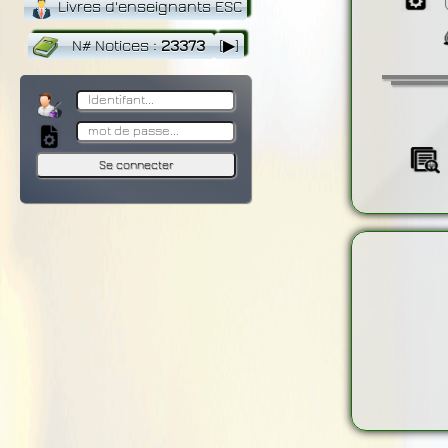
Livres d'enseignants ESC
N# Notices
:
23373
[▶]