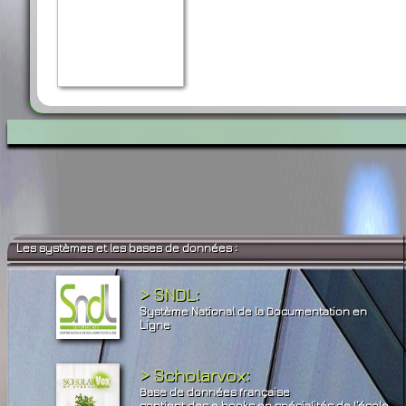
Les systèmes et les bases de données :
> SNDL:
Système National de la Documentation en
Ligne
> Scholarvox:
Base de données française
contient des e.books en spécialités de l’école