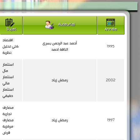
Auteur(s)
Sujet
Année
اقتصاد
أحمد عبد الرحمن يسرى
1995
كلي تحليل
الناقة احمد
نظرية.
استثمار
مال
استثمار
2002
رمضان زياد
مالي
استثمار
حقيقي
مصارف
تجارية
1997
رمضان زياد
مصارف
مركزية
قرض