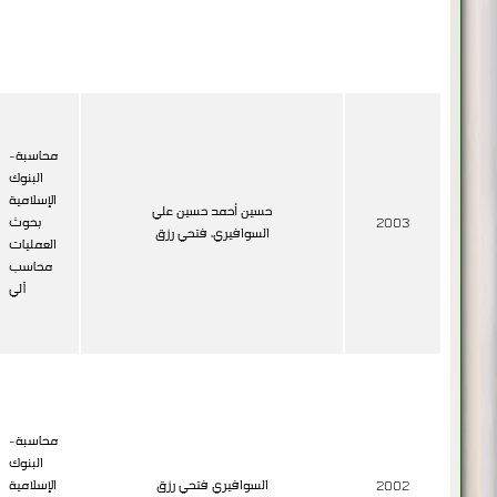
محاسبة-
البنوك
الإسلامية
حسين أحمد حسين علي
بحوث
2003
السوافيري، فتحي رزق
العمليات
محاسب
آلي
محاسبة-
البنوك
السوافيري فتحي رزق
الإسلامية
2002