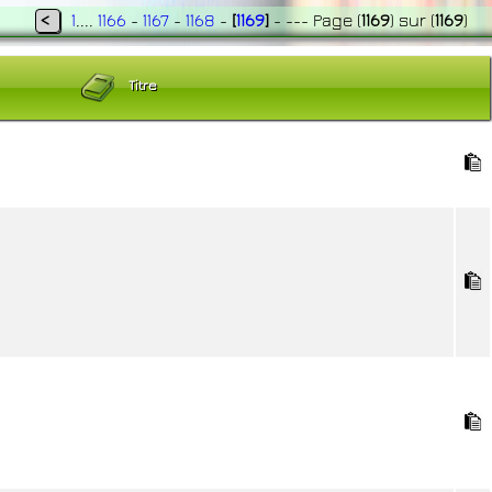
<
1
....
1166
-
1167
-
1168
-
[
1169
]
- ---
Page
(
1169
)
sur
(
1169
)
Titre