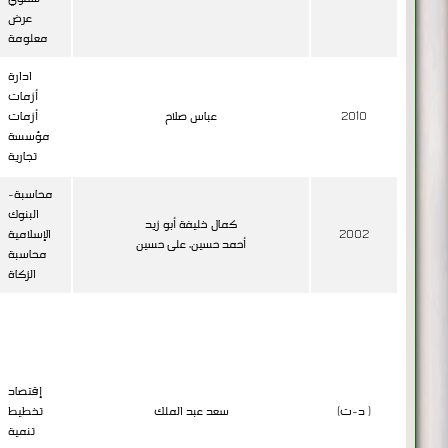
عرض
معلومة
ادارة
أزمات
2010
عباس صلاح
أزمات
مؤسسة
تجارية
محاسبة-
البنوك
كمال خليفة أبو زيد
2002
الإسلامية
أحمد حسين، على حسين
محاسبة
الزكاة
إقتصاد
(د-ت )
سعد عبد الملك
تخطيط
تنمية