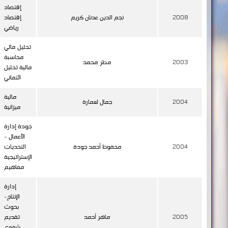
إقتصاد
2008
نجم الدين عدنان كريم
إقتصاد
رياضي
تحليل مالي
محاسبة
2003
مطر محمد
مالية تحليل
ائتماني
مالية
2004
جمال لعمارة
ميزانية
جودة إدارة
الأعمال -
2004
محفوظ أحمد جودة
التحديات
الإستراتيجية
مفاهيم
إدارة
الإنتاج-
بحوث
2005
ماهر أحمد
تقديم
شفوي