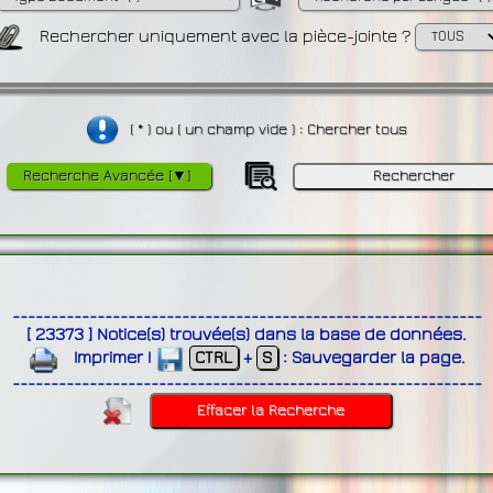
Rechercher uniquement avec la pièce-jointe ?
( * ) ou ( un champ vide ) : Chercher tous
Recherche Avancée [▼]
-------------------------------------------------------------
[
23373
]
Notice(s) trouvée(s) dans la base de données
.
Imprimer
|
CTRL
+
S
:
Sauvegarder la page
.
-------------------------------------------------------------