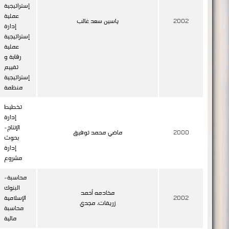
2002
ياسين سعد غالب
إدارة
إستراتيجية
عملية
رقابة و
تقييم
إستراتيجية
منظمة
تخطيط
إدارة
الإنتاج-
2000
ماضي محمد توفيق
بحوث
إدارة
مشروع
محاسبة-
البنوك
مخادمه أحمد
2002
الإسلامية
زريقات، مجدي
محاسبة
مالية
محاسبة-