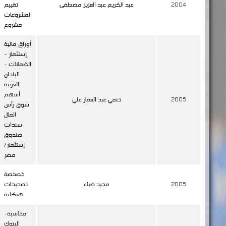
مشروع
أوراق مالية
إستثمار -
الضمانات -
البلدان
العربية
أسهم
2005
حنفي عبد الغفار علي
سوق رأس
المال
سندات
صندوق
إستثمار/
مصر
خصخصة
2005
مجيد ضياء
تصحيحات
هيكلية
محاسبة-
البنوك
الإسلامية