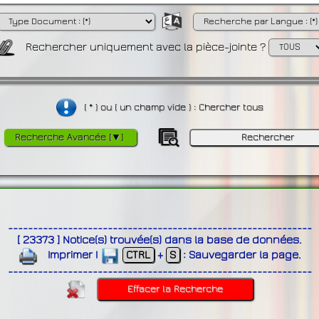
Rechercher uniquement avec la pièce-jointe ?
( * ) ou ( un champ vide ) : Chercher tous
Recherche Avancée [▼]
-------------------------------------------------------------
[
23373
]
Notice(s) trouvée(s) dans la base de données
.
Imprimer
|
CTRL
+
S
:
Sauvegarder la page
.
-------------------------------------------------------------