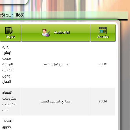
65
)
sur
(
1169
)
Auteur(s)
Sujet
Année
إدارة
الإنتاج-
بحوث
2006
مرسي نبيل محمد
البرمجة
الخطية
جدول
الأعمال
اقتصاد
مشروعات
2004
حجازي المرسى السيد
مشروعات
عامة
إقتصاد
جدوى
2004
عبد الكريم عبد العزيز مصطفى
تقييم
المشروعات