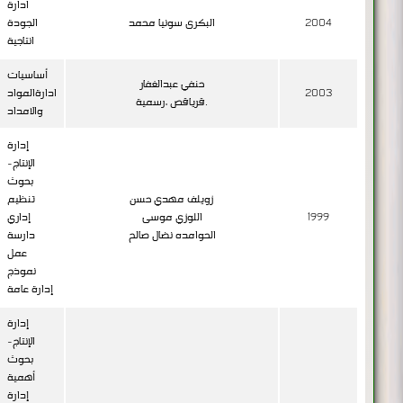
انتاجية
أساسيات
حنفي عبدالغفار
2003
ادارةالمواد
قرياقص ،رسمية.
والامداد
إدارة
الإنتاج-
بحوث
زويلف مهدي حسن
تنظيم
1999
اللوزي موسى
إداري
الحوامده نضال صالح
دارسة
عمل
نموذج
إدارة عامة
إدارة
الإنتاج-
بحوث
أهمية
إدارة
إستراتيجية
عملية