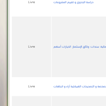
مالية; سندات; وثائق الإستثمار; الخيارات أسهم
Livre
صخصة و التصحيحات الهيكلية أراء و اتجاهات
Livre