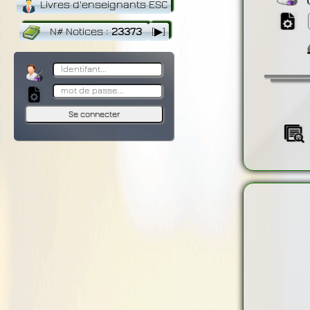
Livres d'enseignants ESC
N# Notices
:
23373
[▶]