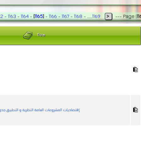
62
-
1163
-
1164
-
[
1165
]
-
1166
-
1167
-
1168
- ....
1169
>
---
Page
(
11
Titre
إقتصاديات المشروعات العامة النظرية و التطبيق ج