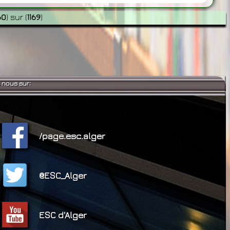
60
)
sur
(
1169
)
 nous sur:
/page.esc.alger
@ESC_Alger
ESC d'Alger