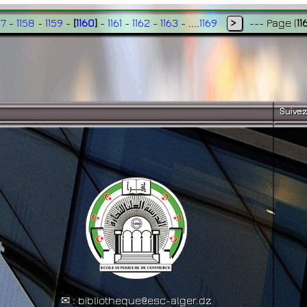
57
-
1158
-
1159
-
[
1160
]
-
1161
-
1162
-
1163
- ....
1169
>
---
Page
(
11
Suivez
✉ : bibliotheque@esc-alger.dz