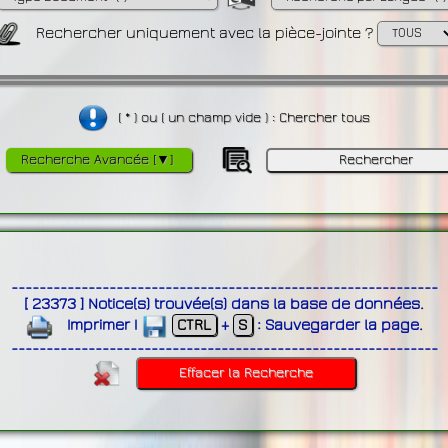
Rechercher uniquement avec la pièce-jointe ?
( * ) ou ( un champ vide ) : Chercher tous
Recherche Avancée [▼]
-------------------------------------------------------------
[
23373
]
Notice(s) trouvée(s) dans la base de données
.
Imprimer
|
CTRL
+
S
:
Sauvegarder la page
.
-------------------------------------------------------------