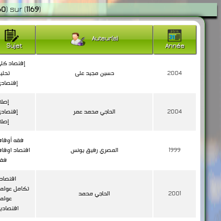
60
)
sur
(
1169
)
Auteur(s)
Sujet
Année
إقتصاد كل
2004
حسين مجيد على
تحلي
إقتصاد
إصلا
2004
الحاجي محمد عمر
إقتصاد
إصلا
فقه أوقا
1999
المصري رفيق يونس
اقتصاد اوقا
فقه
اقتصاد
تكامل عولم
2001
الحاجي محمد
عولم
اقتصادي