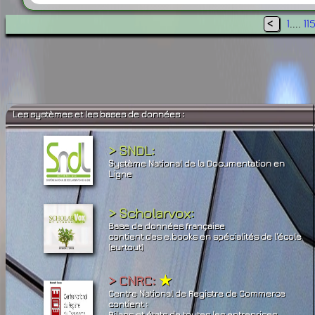
<
1
....
11
Les systèmes et les bases de données :
> SNDL:
Système National de la Documentation en
Ligne
> Scholarvox:
Base de données française
contient des e.books en spécialités de l’école
(surtout)
> CNRC:
★
Centre National de Registre de Commerce
contient :
Bilans et états de toutes les entreprises