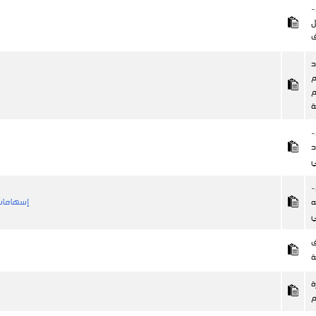
-
ل
د
م
م
ة
-
د
ي
-
ه
إسهامات 
ي
ف
ة
ة
م