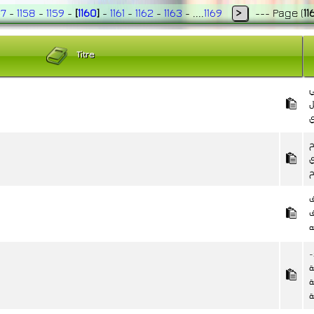
57
-
1158
-
1159
-
[
1160
]
-
1161
-
1162
-
1163
- ....
1169
>
---
Page
(
11
Titre
ي
ل
ي
ح
ي
ح
ف
ف
-
ة
ة
ة