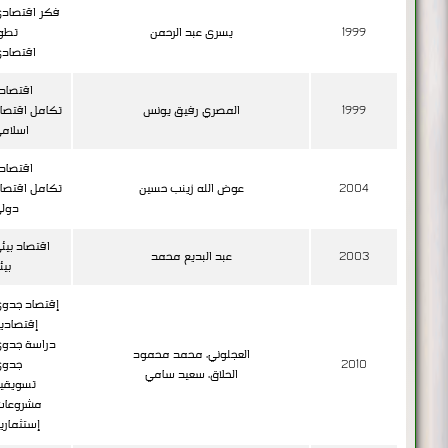
فكر اقتصاد
1999
يسرى عبد الرحمن
تطو
اقتصاد
اقتصاد
1999
المصري رفيق يونس
تكامل اقتصا
اسلام
اقتصاد
2004
عوض الله زينب حسين
تكامل اقتصا
دول
اقتصاد بيئ
2003
عبد البديع محمد
بيئ
إقتصاد جدو
إقتصادي
دراسة جدو
العجلوني، محمد محمود
2010
جدوى
الحلاق، سعيد سامي
تسويقي
مشروعات
إستثماري