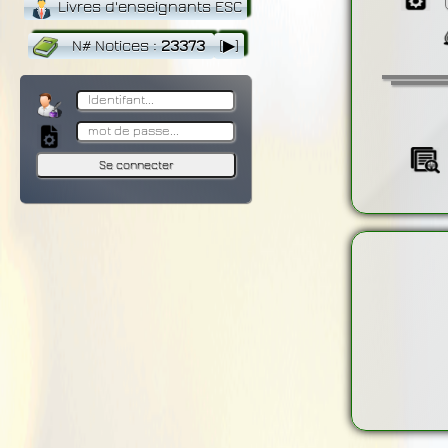
Livres d'enseignants ESC
N# Notices
:
23373
[▶]