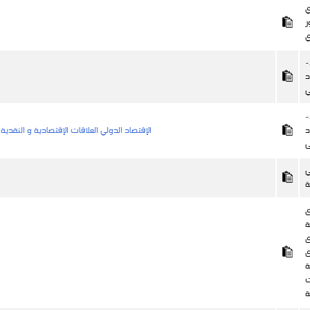
ي
ر
ي
-
د
ي
-
د
الإقتصاد الدولي العلاقات الإقتصادية و النقدية 
ى
ي
ة
ى
ة
ى
د
ة
ة