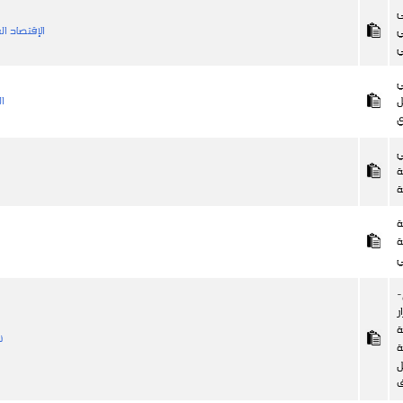
ى
ي
الإقتصاد ال
ي
ي
ل
ال
ي
ي
ة
ة
ة
ة
ي
-
ر
ة
ن
ة