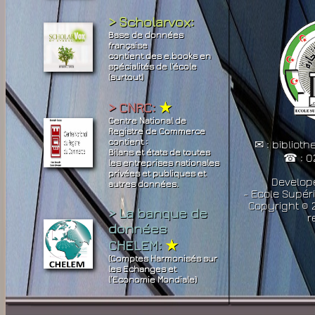
> Scholarvox:
Base de données
française
contient des e.books en
spécialités de l’école
(surtout)
> CNRC:
★
Centre National de
Registre de Commerce
contient :
✉ : bibliot
Bilans et états de toutes
☎ : 0
les entreprises nationales
privées et publiques et
Develop
autres données.
- Ecole Supér
Copyright © 2
> La banque de
r
données
CHELEM:
★
(Comptes Harmonisés sur
les Echanges et
l’Economie Mondiale)