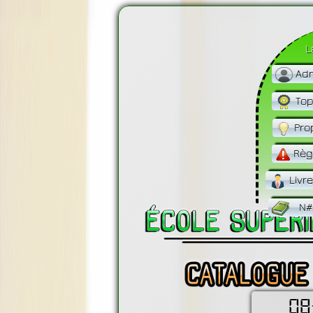
L
Adm
Top
Pro
Règ
Livr
N#
08