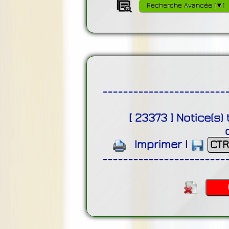
Recherche Avancée [▼]
------------------------
[
23373
]
Notice(s)
Imprimer
|
CTR
------------------------