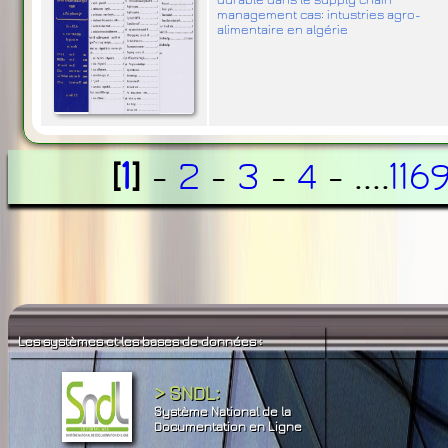
durable dans le supply chain
management cas: intustries agro-
alimentaire en algérie
[
1
]
-
2
-
3
-
4
- ....
116
Les systèmes et les bases de données :
> SNDL:
Système National de la
Documentation en Ligne