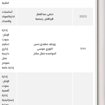
انتاجية
أساسيات
حنفي عبدالغفار
2003
ادارةالمواد
قرياقص ،رسمية.
والامداد
إدارة
الإنتاج-
بحوث
زويلف مهدي حسن
تنظيم
1999
اللوزي موسى
إداري
الحوامده نضال صالح
دارسة
عمل
نموذج
إدارة عامة
إدارة
الإنتاج-
بحوث
أهمية
إدارة
إستراتيجية
عملية