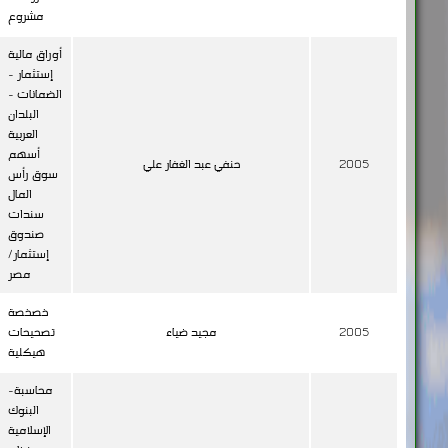
مشروع
أوراق مالية
إستثمار -
الضمانات -
البلدان
العربية
أسهم
2005
حنفي عبد الغفار علي
سوق رأس
المال
سندات
صندوق
إستثمار/
مصر
خصخصة
2005
مجيد ضياء
تصحيحات
هيكلية
محاسبة-
البنوك
الإسلامية