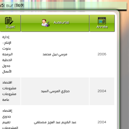
65
)
sur
(
1169
)
Auteur(s)
Sujet
Année
إدارة
الإنتاج-
بحوث
2006
مرسي نبيل محمد
البرمجة
الخطية
جدول
الأعمال
اقتصاد
مشروعات
2004
حجازي المرسى السيد
مشروعات
عامة
إقتصاد
جدوى
2004
عبد الكريم عبد العزيز مصطفى
تقييم
المشروعات