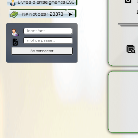
Livres d'enseignants ESC
N# Notices
:
23373
[▶]