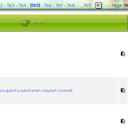
62
-
1163
-
1164
-
[
1165
]
-
1166
-
1167
-
1168
- ....
1169
>
---
Page
(
11
Titre
إقتصاديات المشروعات العامة النظرية و التطبيق ج