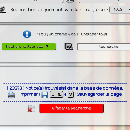
Rechercher uniquement avec la pièce-jointe ?
( * ) ou ( un champ vide ) : Chercher tous
Recherche Avancée [▼]
-------------------------------------------------------------
[
23373
]
Notice(s) trouvée(s) dans la base de données
.
Imprimer
|
CTRL
+
S
:
Sauvegarder la page
.
-------------------------------------------------------------