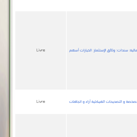
مالية; سندات; وثائق الإستثمار; الخيارات أسهم
Livre
صخصة و التصحيحات الهيكلية أراء و اتجاهات
Livre