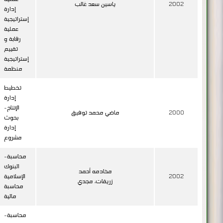
2002
ياسين سعد غالب
إدارة
إستراتيجية
عملية
رقابة و
تقييم
إستراتيجية
منظمة
تخطيط
إدارة
الإنتاج-
2000
ماضي محمد توفيق
بحوث
إدارة
مشروع
محاسبة-
البنوك
مخادمه أحمد
2002
الإسلامية
زريقات، مجدي
محاسبة
مالية
محاسبة-